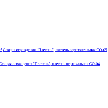
Секция ограждения "Плетень", плетень горизонтальная СО-05
Секция ограждения "Плетень", плетень вертикальная СО-04